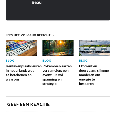
Beau
LEES HET VOLGEND BERICHT →
BLOG
BLOG
BLOG
Kentekenplaatkleuren
Pokémon-kaarten
Efficiënt en
in nederland: wat
verzamelen: een
duurzaam: slimme
ze betekenen en
avontuur vol
manieren om
waarom
spanning en
energie te
strategie
besparen
GEEF EEN REACTIE