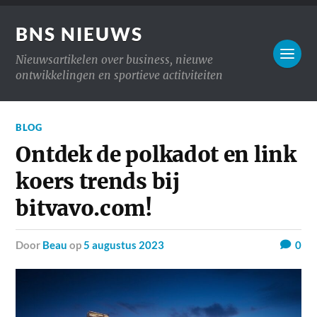
BNS NIEUWS
Nieuwsartikelen over business, nieuwe
ontwikkelingen en sportieve actitviteiten
BLOG
Ontdek de polkadot en link
koers trends bij
bitvavo.com!
door
Beau
op
5 augustus 2023
0