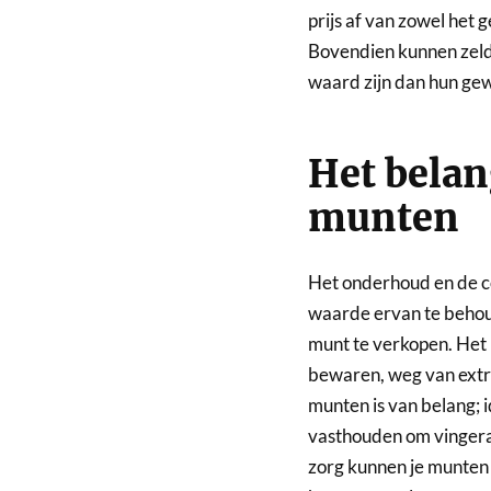
prijs af van zowel het 
Bovendien kunnen zeldz
waard zijn dan hun gewi
Het belan
munten
Het onderhoud en de c
waarde ervan te behoude
munt te verkopen. Het i
bewaren, weg van extre
munten is van belang; 
vasthouden om vingera
zorg kunnen je munten 