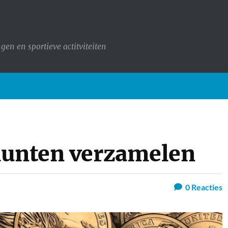
en en sportieve actitviteiten
munten verzamelen
0
Reacties