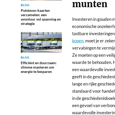
munten
BLOG
Pokémon-kaarten
verzamelen: een
Investeren in gouden mu
avontuur vol spanning en
strategie
economische onzekerhe
tastbare investeringen 
kopen
, moet je er zek
vervalsingen te vermij
Ze moeten op een veil
BLOG
waarde te behouden. H
Efficiënt en duurzaam:
slimme manieren om
een waardevolle invest
energie te besparen
geeft in de geschieden
lange en rijke geschied
standaard voor handel
in de geschiedenisboek
een gevoel van verbon
waardevolle investering