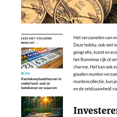
Het verzamelen van mu
LEES HET VOLGEND
BERICHT →
Deze hobby, ook wel n
geografie, kunst en ec
het Romeinse rijk of o
charme. Het kan ook een
gouden munten verzamelt
BLOG
Kentekenplaatkleuren in
muntencollectie, kun je
nederland: wat ze
betekenen en waarom
en de zeldzaamheid va
Investere