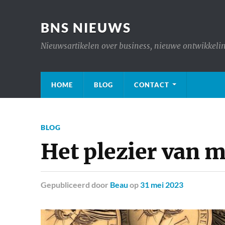
BNS NIEUWS
Nieuwsartikelen over business, nieuwe ontwikkeling
HOME
BLOG
CONTACT
BLOG
Het plezier van 
Gepubliceerd
door
Beau
op
31 mei 2023