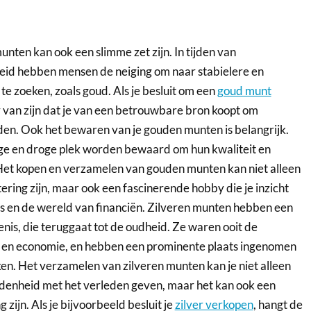
nten kan ook een slimme zet zijn. In tijden van
id hebben mensen de neiging om naar stabielere en
te zoeken, zoals goud. Als je besluit om een
goud munt
er van zijn dat je van een betrouwbare bron koopt om
den. Ook het bewaren van je gouden munten is belangrijk.
ige en droge plek worden bewaard om hun kwaliteit en
et kopen en verzamelen van gouden munten kan niet alleen
ering zijn, maar ook een fascinerende hobby die je inzicht
is en de wereld van financiën. Zilveren munten hebben een
enis, die teruggaat tot de oudheid. Ze waren ooit de
 en economie, en hebben een prominente plaats ingenomen
en. Het verzamelen van zilveren munten kan je niet alleen
denheid met het verleden geven, maar het kan ook een
 zijn. Als je bijvoorbeeld besluit je
zilver verkopen
, hangt de